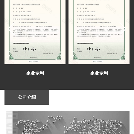
室、视频室等设计施工
芳菲大地公司于2023新春之际组织兰州和西
安两地同事开启了为期五天的考察学习
兰州芳菲大地设计施工的陈列馆及展厅得到
了专家学者的肯定和好评
芳菲大地展览公司中标甘肃财贸职业学院信
息化校史馆建设项目
心怀感恩，与爱同行——芳菲大地开展志愿
敬老慰问捐赠活动
芳菲大地设计施工的青海省第五人民医院院
史馆即将完成建设布展
芳菲大地完成甘肃一建智能会议室、接待
室、视频会议室的设计施工
芳菲大地完成甘肃建投矿业公司综合会议
室、视频室等设计施工
芳菲大地装饰展览设计施工的张掖数字政府
企业专利
企业专利
智能平台完成建设布展
兰州芳菲大地展览2021年度总结会召开（变
革新升 精艺为公）
芳菲大地展览中标祁连山国家级自然保护区
公司介绍
自然教育与生态体验展馆项目
甘肃省副省长孙雪涛率团参加首届中国（武
汉）文化旅游博览会
芳菲大地圆满完成首届中国（武汉）文化旅
游博览会甘肃主题形象馆设计施工
芳菲大地设计的兰州新区税务局党建展厅、
党员阅览活动室正式交付使用
芳菲大地装饰展览设计施工的庆阳市环县荣