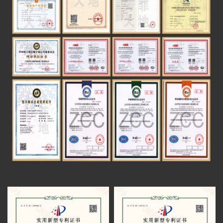
建筑装修装饰工程专业承包一级
甘南州成立70周年成就展设计方案通过评审
智慧博物馆设计施工一体化一级
红西路军在祁连纪念馆有序施工
电子与智能化工程专业承包二级
青海卫校校史馆项目圆满完工
电子与智能化系统系统集成一级
芳菲大地展览完成中国铁路安全警示教育馆
数字展示工程设计施工一体化 一级
全案策划设计
芳菲大地展览助力财贸学院文化建设受好评
青海发投碱业企业展厅施工进行中
甘肃财贸学院校史馆一期施工进度即将完工
华池农耕文化馆召开项目评审会
甘肃财贸职业学院校史馆进场施工
青海卫校中药标本馆正式开放(芳菲大地装饰
展览工程有限公司设计施工)
全国民族团结进步教育基地暨甘肃省铸牢中
华民族共同体意识培训基地揭牌仪式在甘肃省法
甘肃工业职业技术学院领导来到施工现场实
官学院举行。
地调研
芳菲大地完成甘肃建投矿业公司综合会议