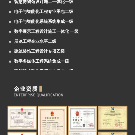
电子与智能化工程专业承包二级
进行了展位设计及搭建施工
第27届兰洽会明日隆重举行，芳菲大地热忱
电子与智能化系统系统集成一级
欢迎您前来参观体验！
阿克塞红柳湾大坝图村村史馆案例分享
数字展示工程设计施工一体化 一级
青海青稞酒业公司展厅案例分享
展览工程企业水平二级
甘肃机电职业技术学院校史馆
建筑装饰工程设计专项乙级
建投矿业案例分享
数字多媒体工程系统集成一级
6月6日，首届中国（青海）国际生态博览会
建筑装修装饰工程专业承包一级
在西宁市如期举行。由兰州芳菲大地展览设计施
由兰州芳菲大地装饰展览公司设计的 “ 中国
智慧博物馆设计施工一体化一级
工的甘肃展厅，成为本届展会的简约小清新。
移动通信集团 甘肃有限公司张掖分公司 ” 办公
由兰州芳菲大地展览公司设计的佛慈制药公
电子与智能化工程专业承包二级
大楼整体设计项目于近日中标。
司“兰州老街佛慈大药房形象店”首稿亮相。
由兰州芳菲大地展览公司设计的“甘肃机电职
电子与智能化系统系统集成一级
业技术学院校史馆”于近期中标。
庆祝建党一百周年“陕甘边红色藏品展陈博物
数字展示工程设计施工一体化 一级
馆”近期完成设计方案
热烈祝贺甘肃房地产业商会2021年会隆重召
展览工程企业水平二级
开
甘肃金利达消防技术服务有限公司企业展厅
建筑装饰工程设计专项乙级
获甲方好评
由芳菲大地展览公司设计施工的白银矿山
数字多媒体工程系统集成一级
（国家）精神纪念馆于近期完工
太子山沉浸式空间通过验收