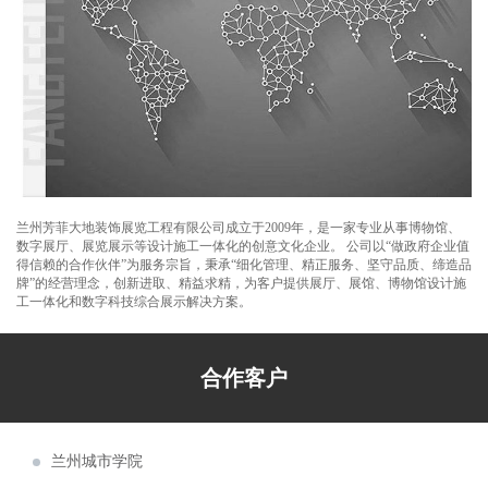
甘肃省发展和改革委员会
誉馆，于2021年10月8日正式完工
兰州芳菲大地设计施工的陈列馆及展厅得到
甘肃祁连山国家级自然保护区管护中心
了专家学者的肯定和好评
芳菲大地为第五届文博会第十届敦煌行·丝绸
兰州市公安局交通警察支队
之路国际旅游节策划设计布展施工
由芳菲大地设计承建的武警嘉峪关支队营区
甘肃省教育厅
文化建设项目顺利完工投入使用
甘肃工业职业技术学院党组书记杨声等领导
酒泉市博物馆
实地调研芳菲大地施工现场
甘南美仁大草原游客接待中心案例分享
酒泉市公安局交通警察支队
甘肃建投绿色建材产业集团“企业文化展厅及
兰州芳菲大地装饰展览工程有限公司成立于2009年，是一家专业从事博物馆、
甘肃省退役军人事务厅
绿色智慧矿山联合实验室”项目
第22届“青海省投资贸易洽谈会”于7月22日至
数字展厅、展览展示等设计施工一体化的创意文化企业。 公司以“做政府企业值
得信赖的合作伙伴”为服务宗旨，秉承“细化管理、精正服务、坚守品质、缔造品
甘肃机电职业技术学院
27日在西宁会展中心隆重举行
芳菲大地装饰展览为新区农投集团进行了兰
牌”的经营理念，创新进取、精益求精，为客户提供展厅、展馆、博物馆设计施
工一体化和数字科技综合展示解决方案。
皋兰县委宣传部
洽会展位设计及搭建施工
芳菲大地装饰展览为中石化、辽宁省等单位
天祝县委宣传部
进行了展位设计及搭建施工
第27届兰洽会明日隆重举行，芳菲大地热忱
合作客户
甘肃省商务厅
欢迎您前来参观体验！
阿克塞红柳湾大坝图村村史馆案例分享
兰州城市学院
青海青稞酒业公司展厅案例分享
甘肃省人民检察院
甘肃机电职业技术学院校史馆