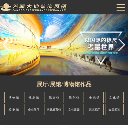
展厅/展馆/博物馆作品
博 物 馆
规 划 馆
纪 念 馆
陈 列 馆
史 志 馆
文 化 馆
校 史 馆
企业展厅
实践教育馆
文化建设
党建展厅
会展展览