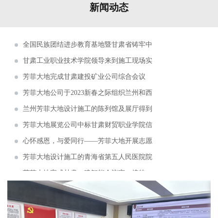
新闻动态
青海卫校中药标本馆正式开放(芳菲大地装饰
展览工程有限公司设计施工)
全国民族团结进步教育基地暨甘肃省铸牢中
华民族共同体意识培训基地揭牌仪式在甘肃省法
甘肃工业职业技术学院领导来到施工现场实
官学院举行。
地调研
芳菲大地完成甘肃建投矿业公司综合会议
室、视频室等设计施工
芳菲大地公司于2023新春之际组织兰州和西
安两地同事开启了为期五天的考察学习
兰州芳菲大地设计施工的陈列馆及展厅得到
了专家学者的肯定和好评
芳菲大地展览公司中标甘肃财贸职业学院信
息化校史馆建设项目
心怀感恩，与爱同行——芳菲大地开展志愿
敬老慰问捐赠活动
芳菲大地设计施工的青海省第五人民医院院
史馆即将完成建设布展
芳菲大地完成甘肃一建智能会议室、接待
室、视频会议室的设计施工
芳菲大地完成甘肃建投矿业公司综合会议
室、视频室等设计施工
芳菲大地装饰展览设计施工的张掖数字政府
智能平台完成建设布展
兰州芳菲大地展览2021年度总结会召开（变