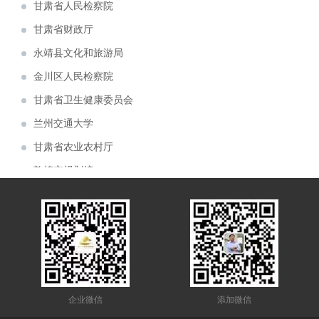
甘肃省财政厅
建投矿业案例分享
永靖县文化和旅游局
6月6日，首届中国（青海）国际生态博览会
金川区人民检察院
在西宁市如期举行。由兰州芳菲大地展览设计施
由兰州芳菲大地装饰展览公司设计的 “ 中国
甘肃省卫生健康委员会
工的甘肃展厅，成为本届展会的简约小清新。
移动通信集团 甘肃有限公司张掖分公司 ” 办公
由兰州芳菲大地展览公司设计的佛慈制药公
兰州交通大学
大楼整体设计项目于近日中标。
司“兰州老街佛慈大药房形象店”首稿亮相。
由兰州芳菲大地展览公司设计的“甘肃机电职
甘肃省农业农村厅
业技术学院校史馆”于近期中标。
庆祝建党一百周年“陕甘边红色藏品展陈博物
敦煌市规划馆
馆”近期完成设计方案
热烈祝贺甘肃房地产业商会2021年会隆重召
陇东学院
开
甘肃金利达消防技术服务有限公司企业展厅
甘肃省工业和信息化委员会
获甲方好评
由芳菲大地展览公司设计施工的白银矿山
白银国家矿山精神纪念馆
（国家）精神纪念馆于近期完工
兰州大学
甘肃省科学技术厅
甘肃农业大学
企业微信
添加微信
甘肃省委党校