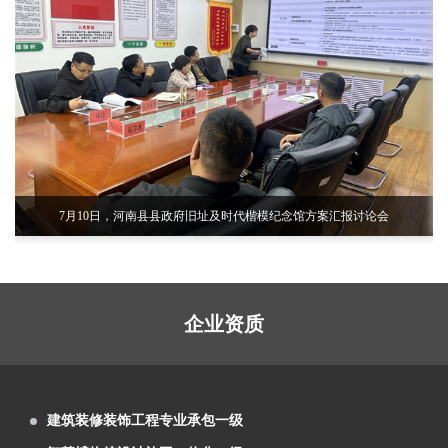
革新升 精艺为公）
芳菲大地展览中标祁连山国家级自然保护区
展览工程企业水平二级
自然教育与生态体验展馆项目
甘肃省副省长孙雪涛率团参加首届中国（武
建筑装饰工程设计专项乙级
汉）文化旅游博览会
芳菲大地圆满完成首届中国（武汉）文化旅
数字多媒体工程系统集成一级
游博览会甘肃主题形象馆设计施工
芳菲大地设计的兰州新区税务局党建展厅、
建筑装修装饰工程专业承包一级
党员阅览活动室正式交付使用
芳菲大地装饰展览设计施工的庆阳市环县荣
智慧博物馆设计施工一体化一级
誉馆，于2021年10月8日正式完工
兰州芳菲大地设计施工的陈列馆及展厅得到
电子与智能化工程专业承包二级
了专家学者的肯定和好评
芳菲大地为第五届文博会第十届敦煌行·丝绸
7月10日，河南县县政府旧址及时代楷模纪念馆方案汇报讨论会
电子与智能化系统系统集成一级
之路国际旅游节策划设计布展施工
由芳菲大地设计承建的武警嘉峪关支队营区
数字展示工程设计施工一体化 一级
文化建设项目顺利完工投入使用
甘肃工业职业技术学院党组书记杨声等领导
展览工程企业水平二级
实地调研芳菲大地施工现场
甘南美仁大草原游客接待中心案例分享
建筑装饰工程设计专项乙级
企业资质
甘肃建投绿色建材产业集团“企业文化展厅及
数字多媒体工程系统集成一级
绿色智慧矿山联合实验室”项目
第22届“青海省投资贸易洽谈会”于7月22日至
建筑装修装饰工程专业承包一级
27日在西宁会展中心隆重举行
芳菲大地装饰展览为新区农投集团进行了兰
智慧博物馆设计施工一体化一级
洽会展位设计及搭建施工
芳菲大地装饰展览为中石化、辽宁省等单位