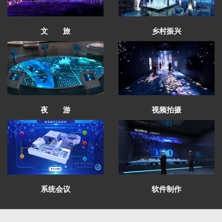
文 旅
乡村振兴
太子山沉浸式空间通过验收
甘南州成立70周年成就展设计方案通过评审
红西路军在祁连纪念馆有序施工
夜 游
视频拍摄
青海卫校校史馆项目圆满完工
芳菲大地展览完成中国铁路安全警示教育馆
全案策划设计
芳菲大地展览助力财贸学院文化建设受好评
青海发投碱业企业展厅施工进行中
甘肃财贸学院校史馆一期施工进度即将完工
系统会议
软件制作
华池农耕文化馆召开项目评审会
甘肃财贸职业学院校史馆进场施工