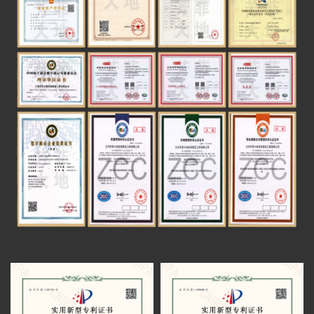
展览工程企业水平二级
开
甘肃金利达消防技术服务有限公司企业展厅
建筑装饰工程设计专项乙级
获甲方好评
由芳菲大地展览公司设计施工的白银矿山
数字多媒体工程系统集成一级
（国家）精神纪念馆于近期完工
太子山沉浸式空间通过验收
建筑装修装饰工程专业承包一级
甘南州成立70周年成就展设计方案通过评审
智慧博物馆设计施工一体化一级
红西路军在祁连纪念馆有序施工
电子与智能化工程专业承包二级
青海卫校校史馆项目圆满完工
电子与智能化系统系统集成一级
芳菲大地展览完成中国铁路安全警示教育馆
数字展示工程设计施工一体化 一级
全案策划设计
芳菲大地展览助力财贸学院文化建设受好评
青海发投碱业企业展厅施工进行中
甘肃财贸学院校史馆一期施工进度即将完工
华池农耕文化馆召开项目评审会
甘肃财贸职业学院校史馆进场施工
青海卫校中药标本馆正式开放(芳菲大地装饰