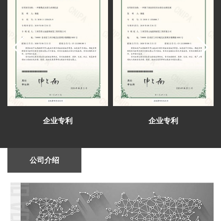
展览工程有限公司设计施工)
全国民族团结进步教育基地暨甘肃省铸牢中
华民族共同体意识培训基地揭牌仪式在甘肃省法
甘肃工业职业技术学院领导来到施工现场实
官学院举行。
地调研
芳菲大地完成甘肃建投矿业公司综合会议
室、视频室等设计施工
芳菲大地公司于2023新春之际组织兰州和西
安两地同事开启了为期五天的考察学习
兰州芳菲大地设计施工的陈列馆及展厅得到
了专家学者的肯定和好评
芳菲大地展览公司中标甘肃财贸职业学院信
息化校史馆建设项目
心怀感恩，与爱同行——芳菲大地开展志愿
敬老慰问捐赠活动
芳菲大地设计施工的青海省第五人民医院院
企业专利
企业专利
史馆即将完成建设布展
芳菲大地完成甘肃一建智能会议室、接待
室、视频会议室的设计施工
芳菲大地完成甘肃建投矿业公司综合会议
公司介绍
室、视频室等设计施工
芳菲大地装饰展览设计施工的张掖数字政府
智能平台完成建设布展
兰州芳菲大地展览2021年度总结会召开（变
革新升 精艺为公）
芳菲大地展览中标祁连山国家级自然保护区
自然教育与生态体验展馆项目
甘肃省副省长孙雪涛率团参加首届中国（武