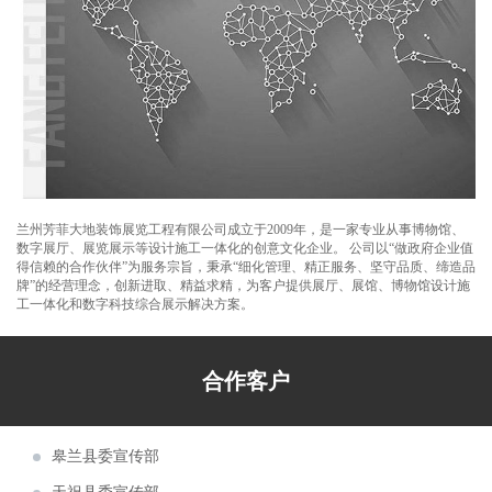
汉）文化旅游博览会
芳菲大地圆满完成首届中国（武汉）文化旅
游博览会甘肃主题形象馆设计施工
芳菲大地设计的兰州新区税务局党建展厅、
党员阅览活动室正式交付使用
芳菲大地装饰展览设计施工的庆阳市环县荣
甘肃省发展和改革委员会
誉馆，于2021年10月8日正式完工
兰州芳菲大地设计施工的陈列馆及展厅得到
甘肃祁连山国家级自然保护区管护中心
了专家学者的肯定和好评
芳菲大地为第五届文博会第十届敦煌行·丝绸
兰州市公安局交通警察支队
之路国际旅游节策划设计布展施工
由芳菲大地设计承建的武警嘉峪关支队营区
兰州芳菲大地装饰展览工程有限公司成立于2009年，是一家专业从事博物馆、
甘肃省教育厅
文化建设项目顺利完工投入使用
甘肃工业职业技术学院党组书记杨声等领导
数字展厅、展览展示等设计施工一体化的创意文化企业。 公司以“做政府企业值
得信赖的合作伙伴”为服务宗旨，秉承“细化管理、精正服务、坚守品质、缔造品
酒泉市博物馆
实地调研芳菲大地施工现场
甘南美仁大草原游客接待中心案例分享
牌”的经营理念，创新进取、精益求精，为客户提供展厅、展馆、博物馆设计施
工一体化和数字科技综合展示解决方案。
酒泉市公安局交通警察支队
甘肃建投绿色建材产业集团“企业文化展厅及
甘肃省退役军人事务厅
绿色智慧矿山联合实验室”项目
第22届“青海省投资贸易洽谈会”于7月22日至
合作客户
甘肃机电职业技术学院
27日在西宁会展中心隆重举行
芳菲大地装饰展览为新区农投集团进行了兰
皋兰县委宣传部
洽会展位设计及搭建施工
芳菲大地装饰展览为中石化、辽宁省等单位
天祝县委宣传部
进行了展位设计及搭建施工
第27届兰洽会明日隆重举行，芳菲大地热忱
甘肃省商务厅
欢迎您前来参观体验！
阿克塞红柳湾大坝图村村史馆案例分享