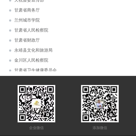
兰州城市学院
青海青稞酒业公司展厅案例分享
甘肃省人民检察院
甘肃机电职业技术学院校史馆
甘肃省财政厅
建投矿业案例分享
永靖县文化和旅游局
6月6日，首届中国（青海）国际生态博览会
金川区人民检察院
在西宁市如期举行。由兰州芳菲大地展览设计施
由兰州芳菲大地装饰展览公司设计的 “ 中国
甘肃省卫生健康委员会
工的甘肃展厅，成为本届展会的简约小清新。
移动通信集团 甘肃有限公司张掖分公司 ” 办公
由兰州芳菲大地展览公司设计的佛慈制药公
兰州交通大学
大楼整体设计项目于近日中标。
司“兰州老街佛慈大药房形象店”首稿亮相。
由兰州芳菲大地展览公司设计的“甘肃机电职
甘肃省农业农村厅
业技术学院校史馆”于近期中标。
庆祝建党一百周年“陕甘边红色藏品展陈博物
敦煌市规划馆
馆”近期完成设计方案
热烈祝贺甘肃房地产业商会2021年会隆重召
陇东学院
开
甘肃金利达消防技术服务有限公司企业展厅
甘肃省工业和信息化委员会
获甲方好评
由芳菲大地展览公司设计施工的白银矿山
白银国家矿山精神纪念馆
（国家）精神纪念馆于近期完工
企业微信
添加微信
兰州大学