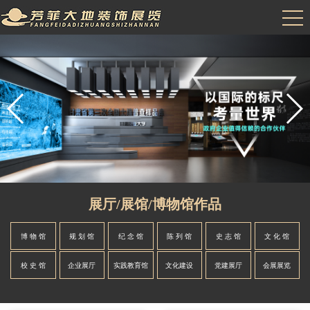
展厅/展馆/博物馆作品
博 物 馆
规 划 馆
纪 念 馆
陈 列 馆
史 志 馆
文 化 馆
校 史 馆
企业展厅
实践教育馆
文化建设
党建展厅
会展展览