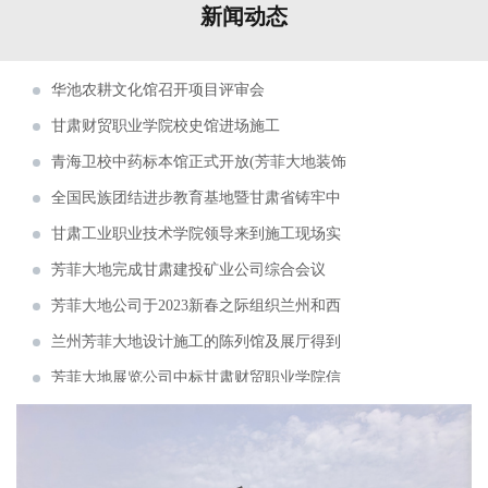
新闻动态
甘肃财贸学院校史馆一期施工进度即将完工
华池农耕文化馆召开项目评审会
甘肃财贸职业学院校史馆进场施工
青海卫校中药标本馆正式开放(芳菲大地装饰
展览工程有限公司设计施工)
全国民族团结进步教育基地暨甘肃省铸牢中
华民族共同体意识培训基地揭牌仪式在甘肃省法
甘肃工业职业技术学院领导来到施工现场实
官学院举行。
地调研
芳菲大地完成甘肃建投矿业公司综合会议
室、视频室等设计施工
芳菲大地公司于2023新春之际组织兰州和西
安两地同事开启了为期五天的考察学习
兰州芳菲大地设计施工的陈列馆及展厅得到
了专家学者的肯定和好评
芳菲大地展览公司中标甘肃财贸职业学院信
息化校史馆建设项目
心怀感恩，与爱同行——芳菲大地开展志愿
敬老慰问捐赠活动
芳菲大地设计施工的青海省第五人民医院院
史馆即将完成建设布展
芳菲大地完成甘肃一建智能会议室、接待
室、视频会议室的设计施工
芳菲大地完成甘肃建投矿业公司综合会议