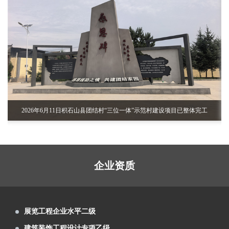
室、视频室等设计施工
芳菲大地装饰展览设计施工的张掖数字政府
智能平台完成建设布展
兰州芳菲大地展览2021年度总结会召开（变
革新升 精艺为公）
芳菲大地展览中标祁连山国家级自然保护区
展览工程企业水平二级
自然教育与生态体验展馆项目
甘肃省副省长孙雪涛率团参加首届中国（武
建筑装饰工程设计专项乙级
汉）文化旅游博览会
芳菲大地圆满完成首届中国（武汉）文化旅
数字多媒体工程系统集成一级
游博览会甘肃主题形象馆设计施工
芳菲大地设计的兰州新区税务局党建展厅、
建筑装修装饰工程专业承包一级
泛认
2026年6月11日积石山县团结村“三位一体”示范村建设项目已整体完工
党员阅览活动室正式交付使用
芳菲大地装饰展览设计施工的庆阳市环县荣
智慧博物馆设计施工一体化一级
誉馆，于2021年10月8日正式完工
兰州芳菲大地设计施工的陈列馆及展厅得到
电子与智能化工程专业承包二级
了专家学者的肯定和好评
芳菲大地为第五届文博会第十届敦煌行·丝绸
电子与智能化系统系统集成一级
企业资质
之路国际旅游节策划设计布展施工
由芳菲大地设计承建的武警嘉峪关支队营区
数字展示工程设计施工一体化 一级
文化建设项目顺利完工投入使用
甘肃工业职业技术学院党组书记杨声等领导
展览工程企业水平二级
实地调研芳菲大地施工现场
甘南美仁大草原游客接待中心案例分享
建筑装饰工程设计专项乙级
甘肃建投绿色建材产业集团“企业文化展厅及
数字多媒体工程系统集成一级