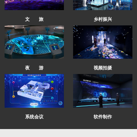
文 旅
乡村振兴
夜 游
视频拍摄
太子山沉浸式空间通过验收
甘南州成立70周年成就展设计方案通过评审
红西路军在祁连纪念馆有序施工
青海卫校校史馆项目圆满完工
芳菲大地展览完成中国铁路安全警示教育馆
系统会议
软件制作
全案策划设计
芳菲大地展览助力财贸学院文化建设受好评
青海发投碱业企业展厅施工进行中