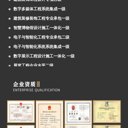
绿色智慧矿山联合实验室”项目
第22届“青海省投资贸易洽谈会”于7月22日至
建筑装修装饰工程专业承包一级
27日在西宁会展中心隆重举行
芳菲大地装饰展览为新区农投集团进行了兰
智慧博物馆设计施工一体化一级
洽会展位设计及搭建施工
芳菲大地装饰展览为中石化、辽宁省等单位
电子与智能化工程专业承包二级
进行了展位设计及搭建施工
第27届兰洽会明日隆重举行，芳菲大地热忱
电子与智能化系统系统集成一级
欢迎您前来参观体验！
阿克塞红柳湾大坝图村村史馆案例分享
数字展示工程设计施工一体化 一级
青海青稞酒业公司展厅案例分享
展览工程企业水平二级
甘肃机电职业技术学院校史馆
建筑装饰工程设计专项乙级
建投矿业案例分享
数字多媒体工程系统集成一级
6月6日，首届中国（青海）国际生态博览会
建筑装修装饰工程专业承包一级
在西宁市如期举行。由兰州芳菲大地展览设计施
由兰州芳菲大地装饰展览公司设计的 “ 中国
智慧博物馆设计施工一体化一级
工的甘肃展厅，成为本届展会的简约小清新。
移动通信集团 甘肃有限公司张掖分公司 ” 办公
由兰州芳菲大地展览公司设计的佛慈制药公
电子与智能化工程专业承包二级
大楼整体设计项目于近日中标。
司“兰州老街佛慈大药房形象店”首稿亮相。
由兰州芳菲大地展览公司设计的“甘肃机电职
电子与智能化系统系统集成一级
业技术学院校史馆”于近期中标。
庆祝建党一百周年“陕甘边红色藏品展陈博物
数字展示工程设计施工一体化 一级
馆”近期完成设计方案
热烈祝贺甘肃房地产业商会2021年会隆重召