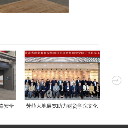
路安全
芳菲大地展览助力财贸学院文化
青海发
设计
建设受好评