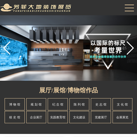
展厅/展馆/博物馆作品
博 物 馆
规 划 馆
纪 念 馆
陈 列 馆
史 志 馆
文 化 馆
校 史 馆
企业展厅
实践教育馆
文化建设
党建展厅
会展展览