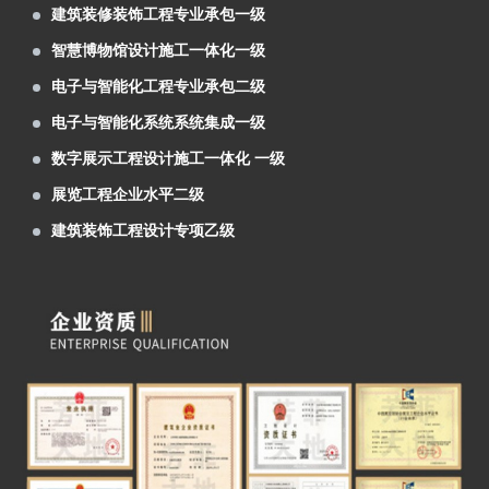
智慧博物馆设计施工一体化一级
洽会展位设计及搭建施工
芳菲大地装饰展览为中石化、辽宁省等单位
电子与智能化工程专业承包二级
进行了展位设计及搭建施工
第27届兰洽会明日隆重举行，芳菲大地热忱
电子与智能化系统系统集成一级
欢迎您前来参观体验！
阿克塞红柳湾大坝图村村史馆案例分享
数字展示工程设计施工一体化 一级
青海青稞酒业公司展厅案例分享
展览工程企业水平二级
甘肃机电职业技术学院校史馆
建筑装饰工程设计专项乙级
建投矿业案例分享
数字多媒体工程系统集成一级
6月6日，首届中国（青海）国际生态博览会
建筑装修装饰工程专业承包一级
在西宁市如期举行。由兰州芳菲大地展览设计施
由兰州芳菲大地装饰展览公司设计的 “ 中国
智慧博物馆设计施工一体化一级
工的甘肃展厅，成为本届展会的简约小清新。
移动通信集团 甘肃有限公司张掖分公司 ” 办公
由兰州芳菲大地展览公司设计的佛慈制药公
电子与智能化工程专业承包二级
大楼整体设计项目于近日中标。
司“兰州老街佛慈大药房形象店”首稿亮相。
由兰州芳菲大地展览公司设计的“甘肃机电职
电子与智能化系统系统集成一级
业技术学院校史馆”于近期中标。
庆祝建党一百周年“陕甘边红色藏品展陈博物
数字展示工程设计施工一体化 一级
馆”近期完成设计方案
热烈祝贺甘肃房地产业商会2021年会隆重召
展览工程企业水平二级
开
甘肃金利达消防技术服务有限公司企业展厅
建筑装饰工程设计专项乙级