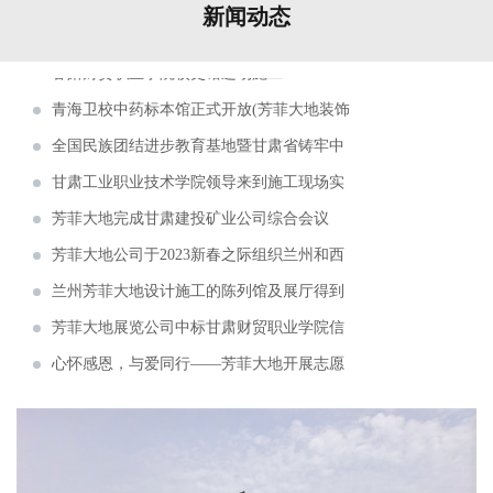
新闻动态
甘肃财贸职业学院校史馆进场施工
青海卫校中药标本馆正式开放(芳菲大地装饰
展览工程有限公司设计施工)
全国民族团结进步教育基地暨甘肃省铸牢中
华民族共同体意识培训基地揭牌仪式在甘肃省法
甘肃工业职业技术学院领导来到施工现场实
官学院举行。
地调研
芳菲大地完成甘肃建投矿业公司综合会议
室、视频室等设计施工
芳菲大地公司于2023新春之际组织兰州和西
安两地同事开启了为期五天的考察学习
兰州芳菲大地设计施工的陈列馆及展厅得到
了专家学者的肯定和好评
芳菲大地展览公司中标甘肃财贸职业学院信
息化校史馆建设项目
心怀感恩，与爱同行——芳菲大地开展志愿
敬老慰问捐赠活动
芳菲大地设计施工的青海省第五人民医院院
史馆即将完成建设布展
芳菲大地完成甘肃一建智能会议室、接待
室、视频会议室的设计施工
芳菲大地完成甘肃建投矿业公司综合会议
室、视频室等设计施工
芳菲大地装饰展览设计施工的张掖数字政府