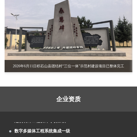
智能平台完成建设布展
兰州芳菲大地展览2021年度总结会召开（变
革新升 精艺为公）
芳菲大地展览中标祁连山国家级自然保护区
展览工程企业水平二级
自然教育与生态体验展馆项目
甘肃省副省长孙雪涛率团参加首届中国（武
建筑装饰工程设计专项乙级
汉）文化旅游博览会
芳菲大地圆满完成首届中国（武汉）文化旅
数字多媒体工程系统集成一级
游博览会甘肃主题形象馆设计施工
芳菲大地设计的兰州新区税务局党建展厅、
建筑装修装饰工程专业承包一级
党员阅览活动室正式交付使用
芳菲大地装饰展览设计施工的庆阳市环县荣
智慧博物馆设计施工一体化一级
誉馆，于2021年10月8日正式完工
兰州芳菲大地设计施工的陈列馆及展厅得到
泛认
2026年6月11日积石山县团结村“三位一体”示范村建设项目已整体完工
电子与智能化工程专业承包二级
了专家学者的肯定和好评
芳菲大地为第五届文博会第十届敦煌行·丝绸
电子与智能化系统系统集成一级
之路国际旅游节策划设计布展施工
由芳菲大地设计承建的武警嘉峪关支队营区
数字展示工程设计施工一体化 一级
文化建设项目顺利完工投入使用
甘肃工业职业技术学院党组书记杨声等领导
企业资质
展览工程企业水平二级
实地调研芳菲大地施工现场
甘南美仁大草原游客接待中心案例分享
建筑装饰工程设计专项乙级
甘肃建投绿色建材产业集团“企业文化展厅及
数字多媒体工程系统集成一级
绿色智慧矿山联合实验室”项目
第22届“青海省投资贸易洽谈会”于7月22日至
建筑装修装饰工程专业承包一级
27日在西宁会展中心隆重举行
芳菲大地装饰展览为新区农投集团进行了兰