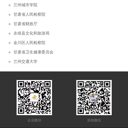
甘肃省人民检察院
甘肃机电职业技术学院校史馆
甘肃省财政厅
建投矿业案例分享
永靖县文化和旅游局
6月6日，首届中国（青海）国际生态博览会
金川区人民检察院
在西宁市如期举行。由兰州芳菲大地展览设计施
由兰州芳菲大地装饰展览公司设计的 “ 中国
甘肃省卫生健康委员会
工的甘肃展厅，成为本届展会的简约小清新。
移动通信集团 甘肃有限公司张掖分公司 ” 办公
由兰州芳菲大地展览公司设计的佛慈制药公
兰州交通大学
大楼整体设计项目于近日中标。
司“兰州老街佛慈大药房形象店”首稿亮相。
由兰州芳菲大地展览公司设计的“甘肃机电职
甘肃省农业农村厅
业技术学院校史馆”于近期中标。
庆祝建党一百周年“陕甘边红色藏品展陈博物
敦煌市规划馆
馆”近期完成设计方案
热烈祝贺甘肃房地产业商会2021年会隆重召
陇东学院
开
甘肃金利达消防技术服务有限公司企业展厅
甘肃省工业和信息化委员会
获甲方好评
由芳菲大地展览公司设计施工的白银矿山
白银国家矿山精神纪念馆
（国家）精神纪念馆于近期完工
兰州大学
甘肃省科学技术厅
企业微信
添加微信
甘肃农业大学