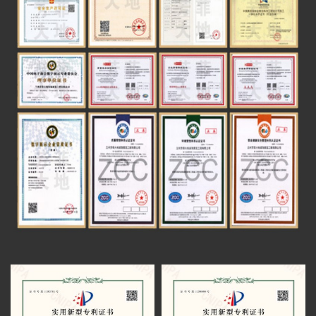
获甲方好评
由芳菲大地展览公司设计施工的白银矿山
数字多媒体工程系统集成一级
（国家）精神纪念馆于近期完工
太子山沉浸式空间通过验收
建筑装修装饰工程专业承包一级
甘南州成立70周年成就展设计方案通过评审
智慧博物馆设计施工一体化一级
红西路军在祁连纪念馆有序施工
电子与智能化工程专业承包二级
青海卫校校史馆项目圆满完工
电子与智能化系统系统集成一级
芳菲大地展览完成中国铁路安全警示教育馆
数字展示工程设计施工一体化 一级
全案策划设计
芳菲大地展览助力财贸学院文化建设受好评
青海发投碱业企业展厅施工进行中
甘肃财贸学院校史馆一期施工进度即将完工
华池农耕文化馆召开项目评审会
甘肃财贸职业学院校史馆进场施工
青海卫校中药标本馆正式开放(芳菲大地装饰
展览工程有限公司设计施工)
全国民族团结进步教育基地暨甘肃省铸牢中
华民族共同体意识培训基地揭牌仪式在甘肃省法
甘肃工业职业技术学院领导来到施工现场实