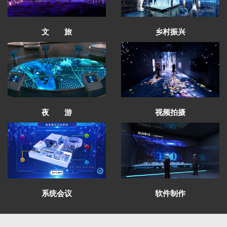
文 旅
乡村振兴
太子山沉浸式空间通过验收
甘南州成立70周年成就展设计方案通过评审
夜 游
视频拍摄
红西路军在祁连纪念馆有序施工
青海卫校校史馆项目圆满完工
芳菲大地展览完成中国铁路安全警示教育馆
全案策划设计
芳菲大地展览助力财贸学院文化建设受好评
青海发投碱业企业展厅施工进行中
系统会议
软件制作
甘肃财贸学院校史馆一期施工进度即将完工
华池农耕文化馆召开项目评审会