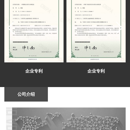
官学院举行。
地调研
芳菲大地完成甘肃建投矿业公司综合会议
室、视频室等设计施工
芳菲大地公司于2023新春之际组织兰州和西
安两地同事开启了为期五天的考察学习
兰州芳菲大地设计施工的陈列馆及展厅得到
了专家学者的肯定和好评
芳菲大地展览公司中标甘肃财贸职业学院信
息化校史馆建设项目
心怀感恩，与爱同行——芳菲大地开展志愿
敬老慰问捐赠活动
芳菲大地设计施工的青海省第五人民医院院
史馆即将完成建设布展
芳菲大地完成甘肃一建智能会议室、接待
企业专利
企业专利
室、视频会议室的设计施工
芳菲大地完成甘肃建投矿业公司综合会议
室、视频室等设计施工
芳菲大地装饰展览设计施工的张掖数字政府
智能平台完成建设布展
兰州芳菲大地展览2021年度总结会召开（变
公司介绍
革新升 精艺为公）
芳菲大地展览中标祁连山国家级自然保护区
自然教育与生态体验展馆项目
甘肃省副省长孙雪涛率团参加首届中国（武
汉）文化旅游博览会
芳菲大地圆满完成首届中国（武汉）文化旅