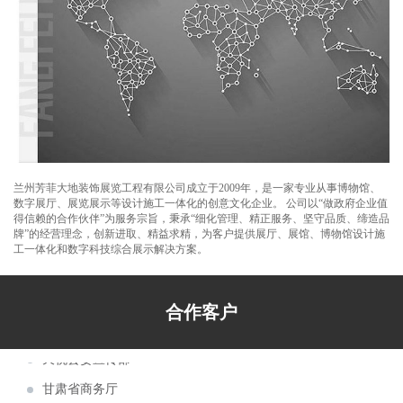
游博览会甘肃主题形象馆设计施工
芳菲大地设计的兰州新区税务局党建展厅、
党员阅览活动室正式交付使用
芳菲大地装饰展览设计施工的庆阳市环县荣
甘肃省发展和改革委员会
誉馆，于2021年10月8日正式完工
兰州芳菲大地设计施工的陈列馆及展厅得到
甘肃祁连山国家级自然保护区管护中心
了专家学者的肯定和好评
芳菲大地为第五届文博会第十届敦煌行·丝绸
兰州市公安局交通警察支队
之路国际旅游节策划设计布展施工
由芳菲大地设计承建的武警嘉峪关支队营区
甘肃省教育厅
文化建设项目顺利完工投入使用
甘肃工业职业技术学院党组书记杨声等领导
酒泉市博物馆
实地调研芳菲大地施工现场
甘南美仁大草原游客接待中心案例分享
兰州芳菲大地装饰展览工程有限公司成立于2009年，是一家专业从事博物馆、
数字展厅、展览展示等设计施工一体化的创意文化企业。 公司以“做政府企业值
酒泉市公安局交通警察支队
甘肃建投绿色建材产业集团“企业文化展厅及
得信赖的合作伙伴”为服务宗旨，秉承“细化管理、精正服务、坚守品质、缔造品
牌”的经营理念，创新进取、精益求精，为客户提供展厅、展馆、博物馆设计施
甘肃省退役军人事务厅
绿色智慧矿山联合实验室”项目
第22届“青海省投资贸易洽谈会”于7月22日至
工一体化和数字科技综合展示解决方案。
甘肃机电职业技术学院
27日在西宁会展中心隆重举行
芳菲大地装饰展览为新区农投集团进行了兰
皋兰县委宣传部
洽会展位设计及搭建施工
芳菲大地装饰展览为中石化、辽宁省等单位
合作客户
天祝县委宣传部
进行了展位设计及搭建施工
第27届兰洽会明日隆重举行，芳菲大地热忱
甘肃省商务厅
欢迎您前来参观体验！
阿克塞红柳湾大坝图村村史馆案例分享
兰州城市学院
青海青稞酒业公司展厅案例分享