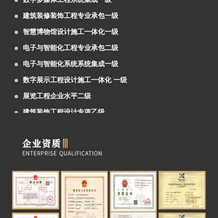
27日在西宁会展中心隆重举行
芳菲大地装饰展览为新区农投集团进行了兰
智慧博物馆设计施工一体化一级
洽会展位设计及搭建施工
芳菲大地装饰展览为中石化、辽宁省等单位
电子与智能化工程专业承包二级
进行了展位设计及搭建施工
第27届兰洽会明日隆重举行，芳菲大地热忱
电子与智能化系统系统集成一级
欢迎您前来参观体验！
阿克塞红柳湾大坝图村村史馆案例分享
数字展示工程设计施工一体化 一级
青海青稞酒业公司展厅案例分享
展览工程企业水平二级
甘肃机电职业技术学院校史馆
建筑装饰工程设计专项乙级
建投矿业案例分享
数字多媒体工程系统集成一级
6月6日，首届中国（青海）国际生态博览会
建筑装修装饰工程专业承包一级
在西宁市如期举行。由兰州芳菲大地展览设计施
由兰州芳菲大地装饰展览公司设计的 “ 中国
智慧博物馆设计施工一体化一级
工的甘肃展厅，成为本届展会的简约小清新。
移动通信集团 甘肃有限公司张掖分公司 ” 办公
由兰州芳菲大地展览公司设计的佛慈制药公
电子与智能化工程专业承包二级
大楼整体设计项目于近日中标。
司“兰州老街佛慈大药房形象店”首稿亮相。
由兰州芳菲大地展览公司设计的“甘肃机电职
电子与智能化系统系统集成一级
业技术学院校史馆”于近期中标。
庆祝建党一百周年“陕甘边红色藏品展陈博物
数字展示工程设计施工一体化 一级
馆”近期完成设计方案
热烈祝贺甘肃房地产业商会2021年会隆重召
展览工程企业水平二级
开
甘肃金利达消防技术服务有限公司企业展厅