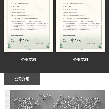
华民族共同体意识培训基地揭牌仪式在甘肃省法
甘肃工业职业技术学院领导来到施工现场实
官学院举行。
地调研
芳菲大地完成甘肃建投矿业公司综合会议
室、视频室等设计施工
芳菲大地公司于2023新春之际组织兰州和西
安两地同事开启了为期五天的考察学习
兰州芳菲大地设计施工的陈列馆及展厅得到
了专家学者的肯定和好评
芳菲大地展览公司中标甘肃财贸职业学院信
息化校史馆建设项目
心怀感恩，与爱同行——芳菲大地开展志愿
敬老慰问捐赠活动
芳菲大地设计施工的青海省第五人民医院院
史馆即将完成建设布展
芳菲大地完成甘肃一建智能会议室、接待
企业专利
企业专利
室、视频会议室的设计施工
芳菲大地完成甘肃建投矿业公司综合会议
室、视频室等设计施工
芳菲大地装饰展览设计施工的张掖数字政府
公司介绍
智能平台完成建设布展
兰州芳菲大地展览2021年度总结会召开（变
革新升 精艺为公）
芳菲大地展览中标祁连山国家级自然保护区
自然教育与生态体验展馆项目
甘肃省副省长孙雪涛率团参加首届中国（武
汉）文化旅游博览会
芳菲大地圆满完成首届中国（武汉）文化旅