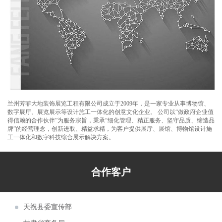
游博览会甘肃主题形象馆设计施工
芳菲大地设计的兰州新区税务局党建展厅、
党员阅览活动室正式交付使用
芳菲大地装饰展览设计施工的庆阳市环县荣
甘肃省发展和改革委员会
誉馆，于2021年10月8日正式完工
兰州芳菲大地设计施工的陈列馆及展厅得到
甘肃祁连山国家级自然保护区管护中心
了专家学者的肯定和好评
芳菲大地为第五届文博会第十届敦煌行·丝绸
兰州市公安局交通警察支队
之路国际旅游节策划设计布展施工
由芳菲大地设计承建的武警嘉峪关支队营区
甘肃省教育厅
文化建设项目顺利完工投入使用
甘肃工业职业技术学院党组书记杨声等领导
兰州芳菲大地装饰展览工程有限公司成立于2009年，是一家专业从事博物馆、
酒泉市博物馆
实地调研芳菲大地施工现场
甘南美仁大草原游客接待中心案例分享
数字展厅、展览展示等设计施工一体化的创意文化企业。 公司以“做政府企业值
得信赖的合作伙伴”为服务宗旨，秉承“细化管理、精正服务、坚守品质、缔造品
酒泉市公安局交通警察支队
甘肃建投绿色建材产业集团“企业文化展厅及
牌”的经营理念，创新进取、精益求精，为客户提供展厅、展馆、博物馆设计施
工一体化和数字科技综合展示解决方案。
甘肃省退役军人事务厅
绿色智慧矿山联合实验室”项目
第22届“青海省投资贸易洽谈会”于7月22日至
甘肃机电职业技术学院
27日在西宁会展中心隆重举行
芳菲大地装饰展览为新区农投集团进行了兰
合作客户
皋兰县委宣传部
洽会展位设计及搭建施工
芳菲大地装饰展览为中石化、辽宁省等单位
天祝县委宣传部
进行了展位设计及搭建施工
第27届兰洽会明日隆重举行，芳菲大地热忱
甘肃省商务厅
欢迎您前来参观体验！
阿克塞红柳湾大坝图村村史馆案例分享