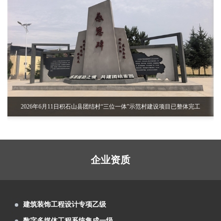
室、视频室等设计施工
芳菲大地装饰展览设计施工的张掖数字政府
智能平台完成建设布展
兰州芳菲大地展览2021年度总结会召开（变
革新升 精艺为公）
芳菲大地展览中标祁连山国家级自然保护区
展览工程企业水平二级
自然教育与生态体验展馆项目
甘肃省副省长孙雪涛率团参加首届中国（武
建筑装饰工程设计专项乙级
汉）文化旅游博览会
芳菲大地圆满完成首届中国（武汉）文化旅
数字多媒体工程系统集成一级
游博览会甘肃主题形象馆设计施工
芳菲大地设计的兰州新区税务局党建展厅、
建筑装修装饰工程专业承包一级
党员阅览活动室正式交付使用
芳菲大地装饰展览设计施工的庆阳市环县荣
智慧博物馆设计施工一体化一级
泛认
2026年6月11日积石山县团结村“三位一体”示范村建设项目已整体完工
誉馆，于2021年10月8日正式完工
兰州芳菲大地设计施工的陈列馆及展厅得到
电子与智能化工程专业承包二级
了专家学者的肯定和好评
芳菲大地为第五届文博会第十届敦煌行·丝绸
电子与智能化系统系统集成一级
之路国际旅游节策划设计布展施工
由芳菲大地设计承建的武警嘉峪关支队营区
数字展示工程设计施工一体化 一级
企业资质
文化建设项目顺利完工投入使用
甘肃工业职业技术学院党组书记杨声等领导
展览工程企业水平二级
实地调研芳菲大地施工现场
甘南美仁大草原游客接待中心案例分享
建筑装饰工程设计专项乙级
甘肃建投绿色建材产业集团“企业文化展厅及
数字多媒体工程系统集成一级
绿色智慧矿山联合实验室”项目
第22届“青海省投资贸易洽谈会”于7月22日至
建筑装修装饰工程专业承包一级