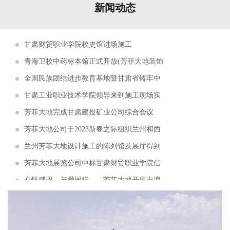
新闻动态
华池农耕文化馆召开项目评审会
甘肃财贸职业学院校史馆进场施工
青海卫校中药标本馆正式开放(芳菲大地装饰
展览工程有限公司设计施工)
全国民族团结进步教育基地暨甘肃省铸牢中
华民族共同体意识培训基地揭牌仪式在甘肃省法
甘肃工业职业技术学院领导来到施工现场实
官学院举行。
地调研
芳菲大地完成甘肃建投矿业公司综合会议
室、视频室等设计施工
芳菲大地公司于2023新春之际组织兰州和西
安两地同事开启了为期五天的考察学习
兰州芳菲大地设计施工的陈列馆及展厅得到
了专家学者的肯定和好评
芳菲大地展览公司中标甘肃财贸职业学院信
息化校史馆建设项目
心怀感恩，与爱同行——芳菲大地开展志愿
敬老慰问捐赠活动
芳菲大地设计施工的青海省第五人民医院院
史馆即将完成建设布展
芳菲大地完成甘肃一建智能会议室、接待
室、视频会议室的设计施工
芳菲大地完成甘肃建投矿业公司综合会议