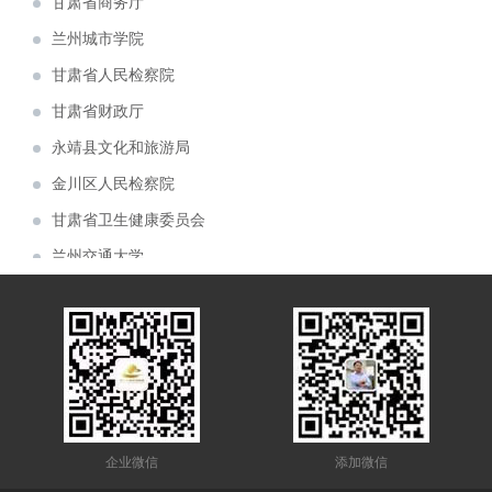
兰州城市学院
青海青稞酒业公司展厅案例分享
甘肃省人民检察院
甘肃机电职业技术学院校史馆
甘肃省财政厅
建投矿业案例分享
永靖县文化和旅游局
6月6日，首届中国（青海）国际生态博览会
金川区人民检察院
在西宁市如期举行。由兰州芳菲大地展览设计施
由兰州芳菲大地装饰展览公司设计的 “ 中国
甘肃省卫生健康委员会
工的甘肃展厅，成为本届展会的简约小清新。
移动通信集团 甘肃有限公司张掖分公司 ” 办公
由兰州芳菲大地展览公司设计的佛慈制药公
兰州交通大学
大楼整体设计项目于近日中标。
司“兰州老街佛慈大药房形象店”首稿亮相。
由兰州芳菲大地展览公司设计的“甘肃机电职
甘肃省农业农村厅
业技术学院校史馆”于近期中标。
庆祝建党一百周年“陕甘边红色藏品展陈博物
敦煌市规划馆
馆”近期完成设计方案
热烈祝贺甘肃房地产业商会2021年会隆重召
陇东学院
开
甘肃金利达消防技术服务有限公司企业展厅
甘肃省工业和信息化委员会
获甲方好评
由芳菲大地展览公司设计施工的白银矿山
白银国家矿山精神纪念馆
（国家）精神纪念馆于近期完工
兰州大学
企业微信
添加微信
甘肃省科学技术厅