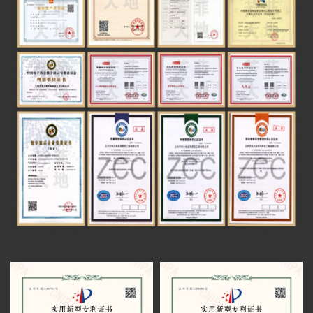
建筑装饰工程设计专项乙级
获甲方好评
由芳菲大地展览公司设计施工的白银矿山
数字多媒体工程系统集成一级
（国家）精神纪念馆于近期完工
太子山沉浸式空间通过验收
建筑装修装饰工程专业承包一级
甘南州成立70周年成就展设计方案通过评审
智慧博物馆设计施工一体化一级
红西路军在祁连纪念馆有序施工
电子与智能化工程专业承包二级
青海卫校校史馆项目圆满完工
电子与智能化系统系统集成一级
芳菲大地展览完成中国铁路安全警示教育馆
数字展示工程设计施工一体化 一级
全案策划设计
芳菲大地展览助力财贸学院文化建设受好评
青海发投碱业企业展厅施工进行中
甘肃财贸学院校史馆一期施工进度即将完工
华池农耕文化馆召开项目评审会
甘肃财贸职业学院校史馆进场施工
青海卫校中药标本馆正式开放(芳菲大地装饰
展览工程有限公司设计施工)
全国民族团结进步教育基地暨甘肃省铸牢中