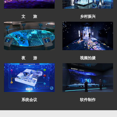
文 旅
乡村振兴
太子山沉浸式空间通过验收
夜 游
视频拍摄
甘南州成立70周年成就展设计方案通过评审
红西路军在祁连纪念馆有序施工
青海卫校校史馆项目圆满完工
芳菲大地展览完成中国铁路安全警示教育馆
全案策划设计
芳菲大地展览助力财贸学院文化建设受好评
系统会议
软件制作
青海发投碱业企业展厅施工进行中
甘肃财贸学院校史馆一期施工进度即将完工