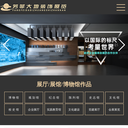
展厅/展馆/博物馆作品
博 物 馆
规 划 馆
纪 念 馆
陈 列 馆
史 志 馆
文 化 馆
校 史 馆
企业展厅
实践教育馆
文化建设
党建展厅
会展展览